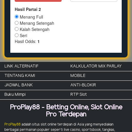
LINK ALTERNATIF
KALKULATOR MIX PARLAY
TENTANG KAMI
MOBILE
JADWAL BANK
ANTI-BLOKIR
Buku Mimpi
RTP Slot
ProPlay88 - Betting Online, Slot Online
Pro Terdepan
ProPlay88
adalah situs slot online terdepan di Asia yang menyediakan
berbagai permainan populer seperti live casino, sportsbook, tangkas,