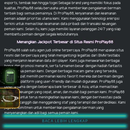
esports, tembak ikan hingga togel.Sebagai brand yang memiliki fokus pada
kualitas, ProPlay88 selalu berusaha untuk memberikan pengalaman bermain
terbaik bagi semua pemainnya. Di ProPlay88, kenyamanan dan keamanan
pemain adalah prioritas utama kami. Kami menggunakan teknologi enkripsi
terkini untuk memastikan keamanan data pribadi dan transaksi keuangan
pemain kami. Selain itu, kami juga memiliki layanan pelanggan 24/7 yang siap
membantu pemain dengan segala kebutuhannya.
Menangkan Jackpot Terbesar di Situs Resmi ProPlay88
ProPlay88 salah satu agen judi online terpercaya. ProPlay88 merupakan situs
resmi dan terpercaya yang telah mengantongi legalitas dari BMM testlabs
yang menjamin keamanan data diri player. Kami juga menawarkan berbagai
bonus dan promosi menarik, serta turnamen besar dengan hadiah fantastis
untuk semua pemain kami. Dengan berbagai macam game yang tersedia,
pemain dapat memilih permainan kasino favorit mereka dan bermain dengan
nyaman di platform yang user-friendly dan mudah digunakan. ProPlay88 juga
bekerja sama dengan beberapa bank terbesar di Asia, untuk memastikan
transaksi keuangan yang cepat, aman, dan mudah bagi pemain kami. ProPlay88
berusaha untuk terus meningkatkan layanan kami, dengan berinvestasi pada
teknologi canggih dan menggandeng staf yang terampil dan berdedikasi. Kami
juga berkomitmen untuk memberikan pengalaman bermain yang
menyenangkan dan adil bagi semua pemain kami.
BACA LEBIH LENGKAP